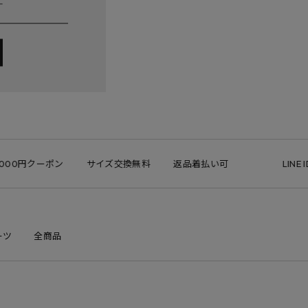
00円クーポン
サイズ交換無料
返品着払い可
LINE ID
ーツ
全商品