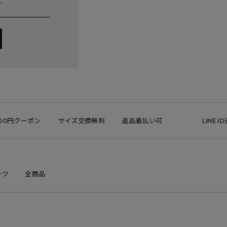
0円クーポン
サイズ交換無料
返品着払い可
LINE ID連
ーツ
全商品