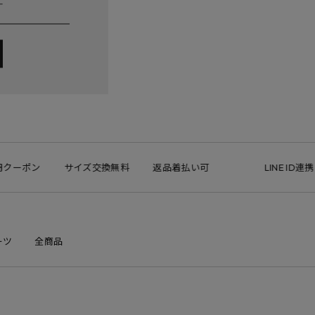
ーポン
サイズ交換無料
返品着払い可
LINE ID連携で1
ーツ
全商品