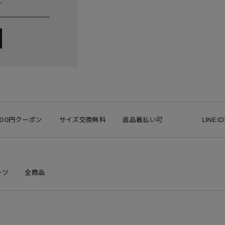
0円クーポン
サイズ交換無料
返品着払い可
LINE ID連
ーツ
全商品