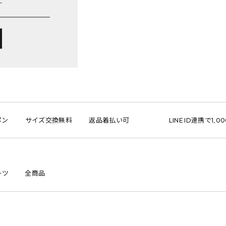
サイズ交換無料
返品着払い可
LINE ID連携で1,000
ーツ
全商品