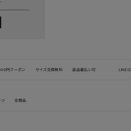
00円クーポン
サイズ交換無料
返品着払い可
LINE ID
ーツ
全商品