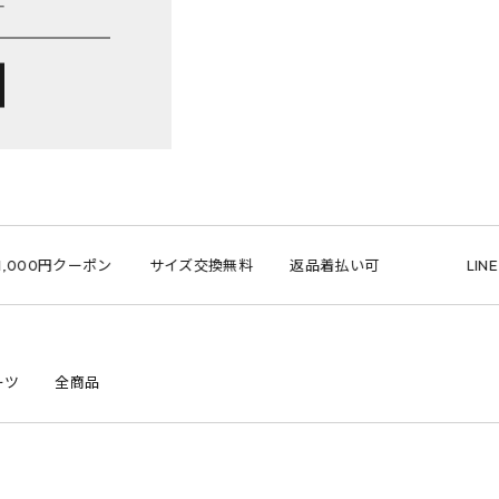
000円クーポン
サイズ交換無料
返品着払い可
LINE I
ーツ
全商品