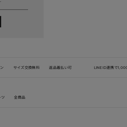
サイズ交換無料
返品着払い可
LINE ID連携で1,000
ーツ
全商品