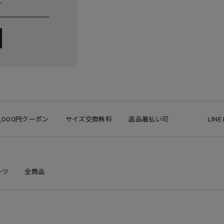
000円クーポン
サイズ交換無料
返品着払い可
LINE I
ーツ
全商品