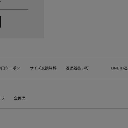
円クーポン
サイズ交換無料
返品着払い可
LINE ID連携
ーツ
全商品