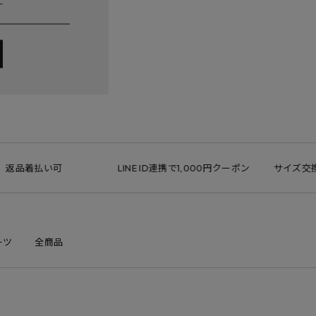
品着払い可
LINE ID連携で1,000円クーポン
サイズ交換無料
ーツ
全商品