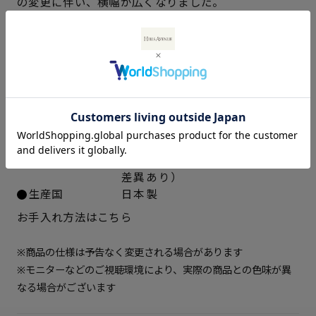
の変更に伴い、横幅が広くなりました。
22cm
△ 残りわずか
22.5cm
× 在庫なし
仕様
アッパー素材
ラム革スムース、人工皮革エナ
23cm
× 在庫なし
メル
中敷き
合成皮革
23.5cm
× 在庫なし
ソール素材
ポリウレタン
ヒールの高さ
約5.5cm
24cm
× 在庫なし
重さ（片足）
約285ｇ（サイズにより多少の
差異あり）
24.5cm
△ 残りわずか
生産国
日本製
お手入れ方法はこちら
25cm
△ 残りわずか
※商品の仕様は予告なく変更される場合があります
※モニターなどのご視聴環境により、実際の商品との色味が異
なる場合がございます