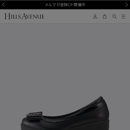
Prev
メルマガ登録CP 開催中
Nex