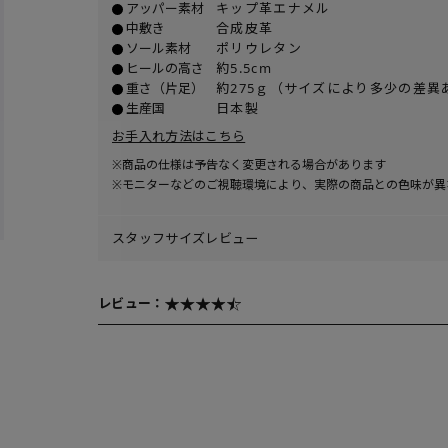
アッパー素材
キップ革エナメル
中敷き
合成皮革
ソール素材
ポリウレタン
ヒールの高さ
約5.5cm
重さ（片足）
約275ｇ（サイズにより多少の差異
生産国
日本製
お手入れ方法はこちら
※商品の仕様は予告なく変更される場合があります
※モニターなどのご視聴環境により、実際の商品との色味が異
スタッフサイズレビュー
レビュー：