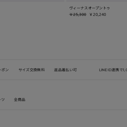
ヴィーナスオープントゥ
￥25,300
￥20,240
サイズ交換無料
返品着払い可
LINE ID連携で1,000円ク
ーツ
全商品