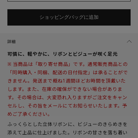
ショッピングバッグに追加
詳細
可憐に、軽やかに、リボンとビジューが咲く足元
※ 当商品は「取り寄せ商品」です。通常販売商品との
「同時購入・同梱、配送の日付指定」は承ることがで
きません。発送まで概ね1週間ほどお時間を頂戴いた
します。また、在庫の確保ができない場合がありま
す。その場合は、大変恐れ入りますがご注文をキャン
セルし、その旨をメールにてお知らせいたします。予
めご了承ください。
ふっくらとした立体リボンに、ビジューのきらめきを
サイズを選択してください
添えて上品に仕上げました。リボンの甘さを落ち着い