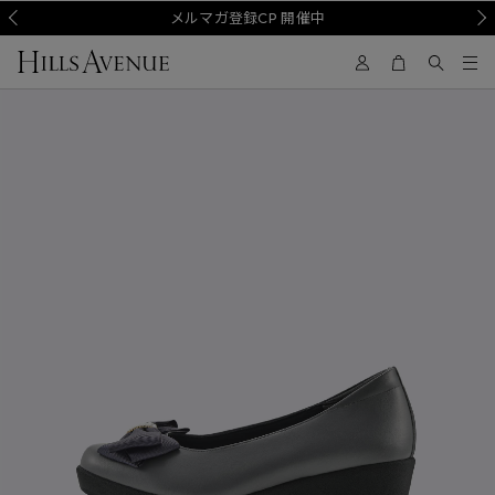
Prev
メルマガ登録CP 開催中
Nex