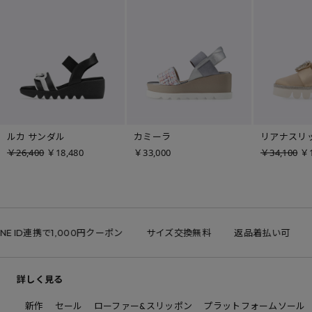
ルカ サンダル
カミーラ
リアナスリ
￥26,400
￥18,480
￥33,000
￥34,100
￥1
NE ID連携で1,000円クーポン
サイズ交換無料
返品着払い可
詳しく見る
新作
セール
ローファー&スリッポン
プラットフォームソール