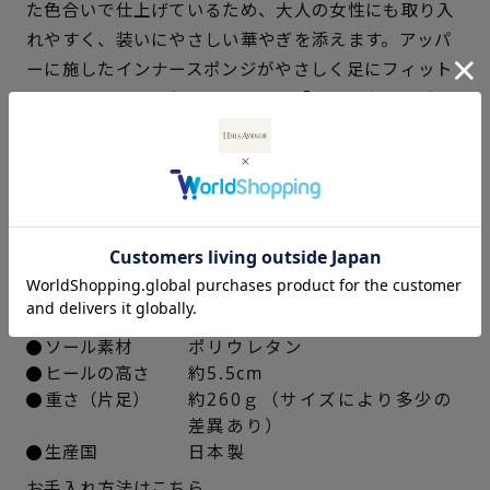
た色合いで仕上げているため、大人の女性にも取り入
21.5cm
△ 概ね１週間後に発送
れやすく、装いにやさしい華やぎを添えます。アッパ
ーに施したインナースポンジがやさしく足にフィット
22cm
× 在庫なし
し、すっきりとしたシルエットの「クリアウェーブソ
ール」のアイテムです。
22.5cm
× 在庫なし
23cm
× 在庫なし
仕様
アッパー素材
ブラック：キップ革エナメル
23.5cm
× 在庫なし
グレー、ピンク：ラム革スムー
ス
24cm
△ 概ね１週間後に発送
中敷き
合成皮革
ソール素材
ポリウレタン
24.5cm
○ 概ね１週間後に発送
ヒールの高さ
約5.5cm
重さ（片足）
約260ｇ（サイズにより多少の
25cm
△ 概ね１週間後に発送
差異あり）
生産国
日本製
お手入れ方法はこちら