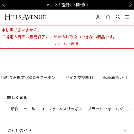
Prev
メルマガ登録CP 開催中
Nex
申し訳ございません。
ご指定の商品は販売終了か、ただ今お取扱いできない商品です。
ホームへ戻る
LINE ID連携で1,000円クーポン
サイズ交換無料
返品着払い可
詳しく見る
新作
セール
ローファー&スリッポン
プラットフォームソール
ご利用ガイド