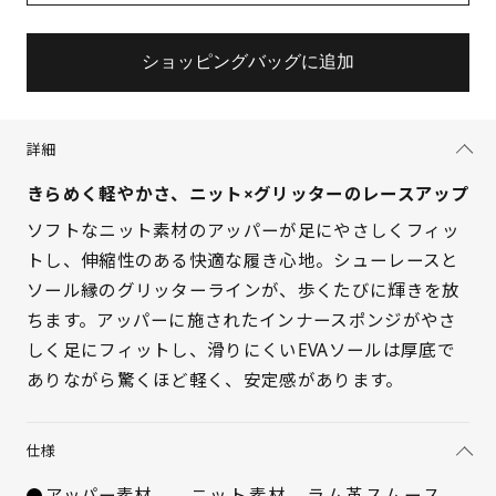
ショッピングバッグに追加
詳細
きらめく軽やかさ、ニット×グリッターのレースアップ
ソフトなニット素材のアッパーが足にやさしくフィッ
トし、伸縮性のある快適な履き心地。シューレースと
ソール縁のグリッターラインが、歩くたびに輝きを放
サイズを選択してください
ちます。アッパーに施されたインナースポンジがやさ
しく足にフィットし、滑りにくいEVAソールは厚底で
21.5cm
× 在庫なし
ありながら驚くほど軽く、安定感があります。
22cm
× 在庫なし
仕様
22.5cm
× 在庫なし
アッパー素材
ニット素材、ラム革スムース