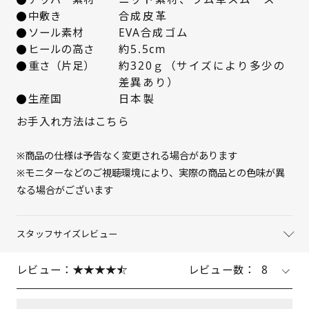
中敷き
合成皮革
23cm
× 在庫なし
ソール素材
EVA合成ゴム
ヒールの高さ
約5.5cm
23.5cm
× 在庫なし
重さ（片足）
約320ｇ（サイズにより多少の
差異あり）
生産国
日本製
24cm
× 在庫なし
お手入れ方法はこちら
24.5cm
× 在庫なし
※商品の仕様は予告なく変更される場合があります
25cm
△ 残りわずか
※モニターなどのご視聴環境により、実際の商品との色味が異
なる場合がございます
スタッフサイズレビュー
レビュー：
レビュー数：
8