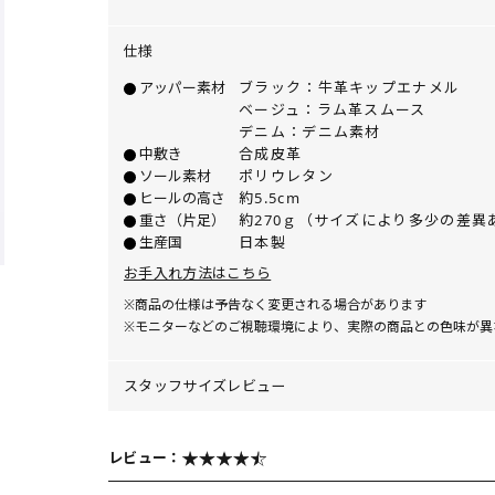
仕様
アッパー素材
ブラック：牛革キップエナメル
ベージュ：ラム革スムース
デニム：デニム素材
中敷き
合成皮革
ソール素材
ポリウレタン
ヒールの高さ
約5.5cm
重さ（片足）
約270ｇ（サイズにより多少の差異
生産国
日本製
お手入れ方法はこちら
※商品の仕様は予告なく変更される場合があります
※モニターなどのご視聴環境により、実際の商品との色味が異
スタッフサイズレビュー
レビュー：