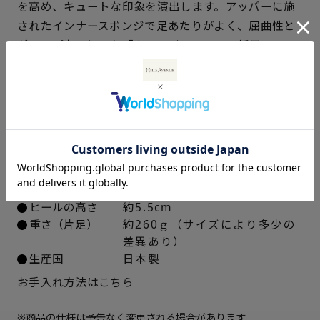
を高め、キュートな印象を演出します。アッパーに施
されたインナースポンジで足あたりがよく、屈曲性と
22cm
○ 概ね１週間後に発送
グリップ力に優れた「ウェーブソール」を採用してい
ます。
22.5cm
× 在庫なし
23cm
× 在庫なし
仕様
アッパー素材
ブラック：人工皮革
23.5cm
× 在庫なし
ベージュ：合成皮革
中敷き
合成皮革
24cm
× 在庫なし
ソール素材
ポリウレタン
ヒールの高さ
約5.5cm
24.5cm
× 在庫なし
重さ（片足）
約260ｇ（サイズにより多少の
差異あり）
25cm
○ 概ね１週間後に発送
生産国
日本製
お手入れ方法はこちら
※商品の仕様は予告なく変更される場合があります