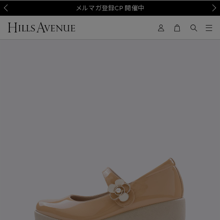
Prev
メルマガ登録CP 開催中
Nex