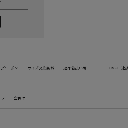
クーポン
サイズ交換無料
返品着払い可
LINE ID連携で
ーツ
全商品