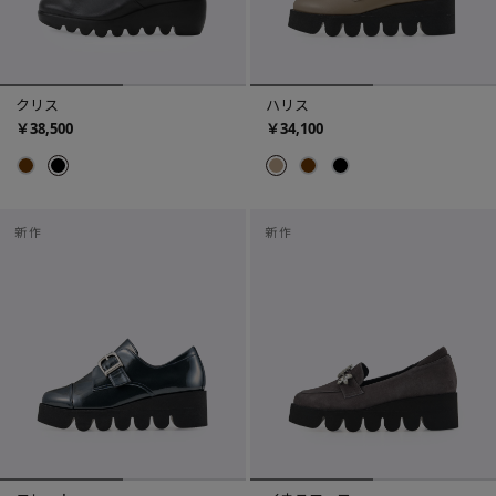
クリス
ハリス
￥38,500
￥34,100
新作
新作
新作