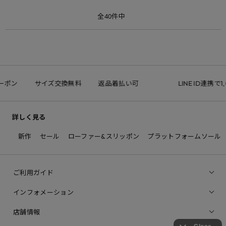
全40件中
サイズ交換無料
返品着払い可
LINE ID連携で1,000円
詳しく見る
新作
セール
ローファー&スリッポン
プラットフォームソール
ご利用ガイド
インフォメーション
店舗情報