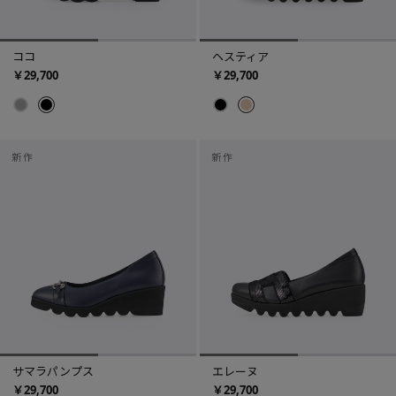
ココ
ヘスティア
￥29,700
￥29,700
新作
新作
新作
サマラパンプス
エレーヌ
￥29,700
￥29,700