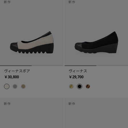
新作
新作
新作
ヴィーナスボア
ヴィーナス
￥30,800
￥29,700
新作
新作
新作