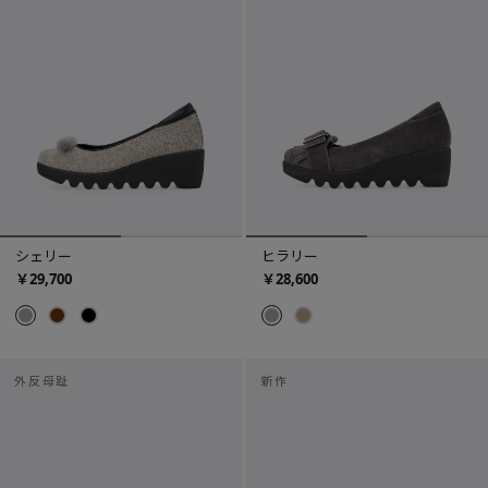
シェリー
ヒラリー
￥29,700
￥28,600
外反母趾
外反母趾
新作