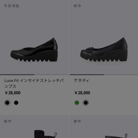
外反母趾
外反母趾
新作
Luxe Fit インサイドストレッチパ
ケネディ
ンプス
￥28,600
￥28,600
新作
新作
新作