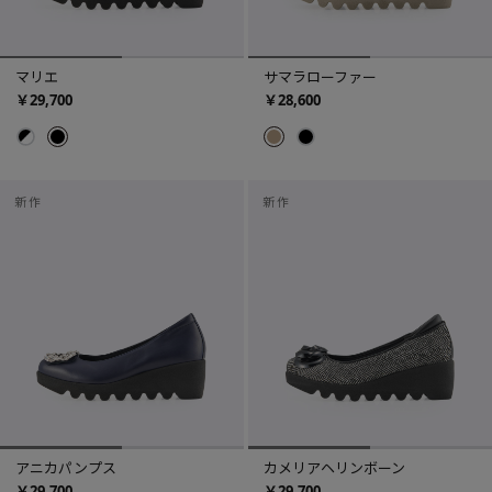
マリエ
サマラローファー
￥29,700
￥28,600
新作
新作
新作
アニカパンプス
カメリアヘリンボーン
￥29,700
￥29,700