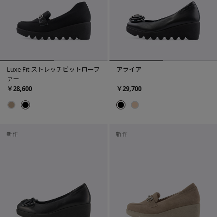
Luxe Fit ストレッチビットローフ
アライア
ァー
￥28,600
￥29,700
新作
新作
新作