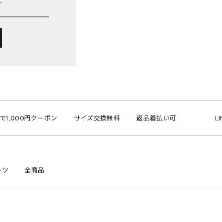
,000円クーポン
サイズ交換無料
返品着払い可
LINE
ーツ
全商品