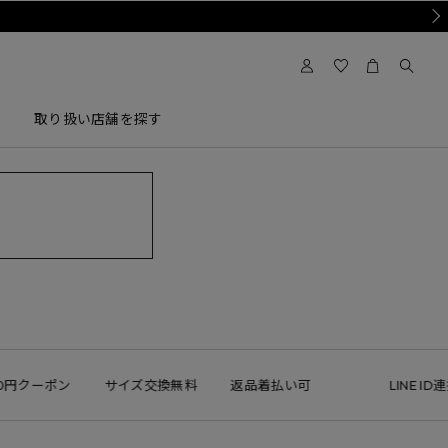
Nex
取り扱い店舗を探す
0円クーポン
サイズ交換無料
返品着払い可
LINE ID連