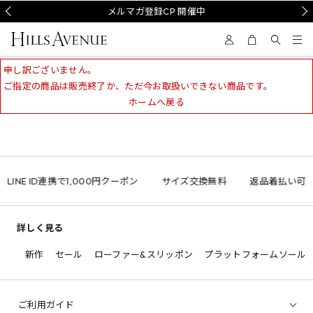
Prev
メルマガ登録CP 開催中
Nex
申し訳ございません。
ご指定の商品は販売終了か、ただ今お取扱いできない商品です。
ホームへ戻る
LINE ID連携で1,000円クーポン
サイズ交換無料
返品着払い可
詳しく見る
新作
セール
ローファー&スリッポン
プラットフォームソール
ご利用ガイド