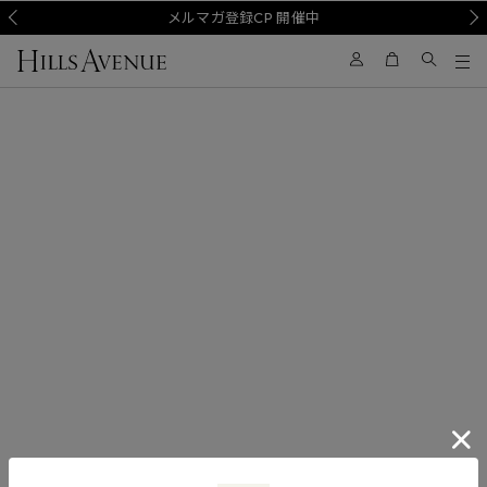
Prev
メルマガ登録CP 開催中
Nex