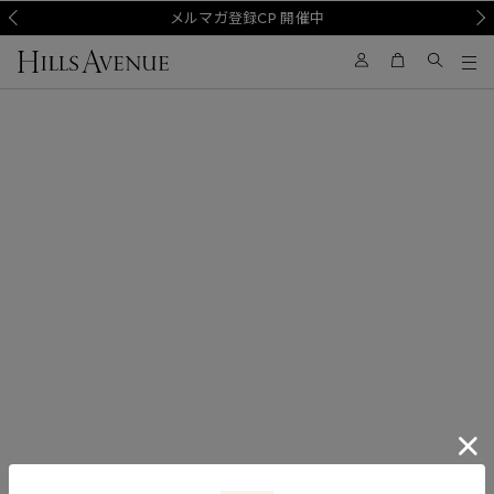
Prev
メルマガ登録CP 開催中
Nex