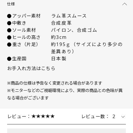
仕様
22.5cm
○ 在庫あり
アッパー素材
ラム革スムース
23cm
× 在庫なし
中敷き
合成皮革
ソール素材
パイロン、合成ゴム
23.5cm
× 在庫なし
ヒールの高さ
約3cm
重さ（片足）
約195ｇ（サイズにより多少の
24cm
× 在庫なし
差異あり）
生産国
日本製
24.5cm
× 在庫なし
お手入れ方法はこちら
※商品の仕様は予告なく変更される場合があります
※モニターなどのご視聴環境により、実際の商品との色味が異
なる場合がございます
レビュー：
レビュー数：
2