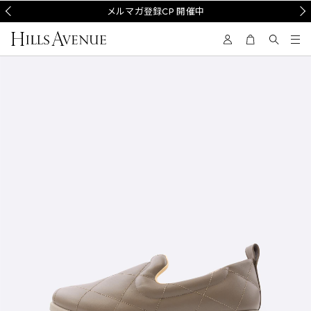
Prev
メルマガ登録CP 開催中
Nex