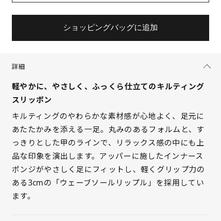
ショッピングバッグに追加
詳細
軽やかに、やさしく、ふっくら仕立てのキルティング
スリッポン
キルティングのやわらかな素材感が心地よく、足元に
あたたかみを添える一足。丸みのあるフォルムと、す
っきりとした甲のラインで、リラックス感の中にも上
サイズを選択してください
品な印象を演出します。アッパーに施したインナース
ポンジがやさしく足にフィットし、軽くグリップ力の
21.5cm
△ 残りわずか
ある3cmの「ウェーブソールリップル」を採用してい
ます。
22cm
○ 在庫あり