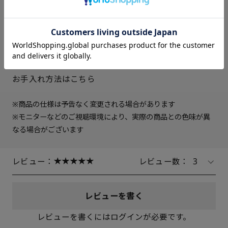
中敷き
合成皮革
23cm
△ 残りわずか
ソール素材
EVA合成ゴム
ヒールの高さ
約5.5cm
23.5cm
× 在庫なし
重さ（片足）
約255ｇ（サイズにより多少の
差異あり）
24cm
× 在庫なし
生産国
日本製
お手入れ方法はこちら
24.5cm
× 在庫なし
※商品の仕様は予告なく変更される場合があります
25cm
× 在庫なし
※モニターなどのご視聴環境により、実際の商品との色味が異
なる場合がございます
レビュー：
レビュー数：
3
レビューを書く
レビューを書くにはログインが必要です。