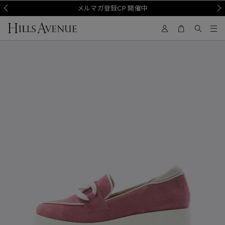
Prev
メルマガ登録CP 開催中
Nex