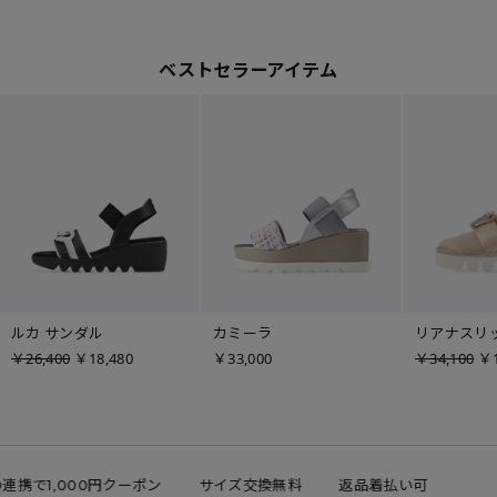
ベストセラーアイテム
ルカ サンダル
カミーラ
リアナスリ
￥26,400
￥18,480
￥33,000
￥34,100
￥1
ID連携で1,000円クーポン
サイズ交換無料
返品着払い可