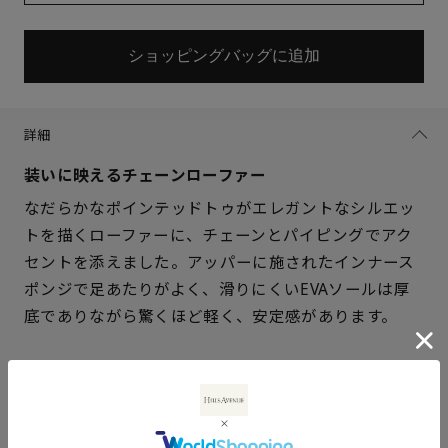
ショッピングバッグに追加
詳細
装いに映えるチェーンローファー
なだらかなポインテッドトゥがエレガントなシルエッ
トを描くローファーに、チェーンとパイピングでアク
サイズを選択してください
セントを添えました。アッパーに施されたインナース
ポンジで足あたりがよく、滑りにくいEVAソールは厚
21.5cm
× 在庫なし
底でありながら驚くほど軽く、安定感があります。
22cm
△ 残りわずか
仕様
22.5cm
× 在庫なし
アッパー素材
ラム革スエード