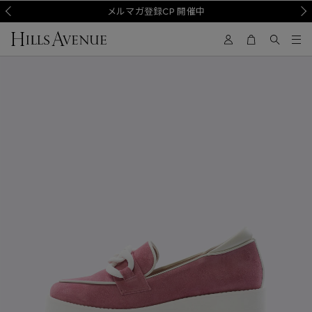
Prev
メルマガ登録CP 開催中
Nex