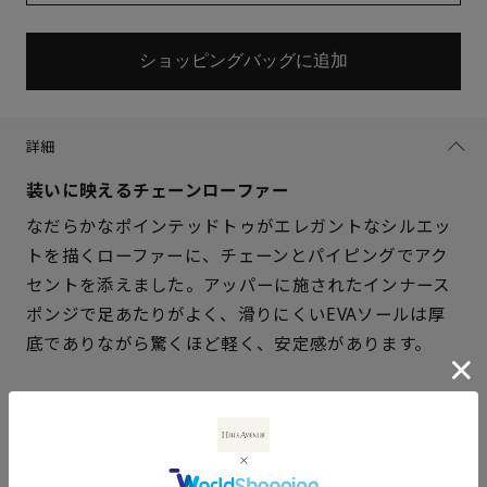
ショッピングバッグに追加
詳細
装いに映えるチェーンローファー
なだらかなポインテッドトゥがエレガントなシルエッ
トを描くローファーに、チェーンとパイピングでアク
サイズを選択してください
セントを添えました。アッパーに施されたインナース
ポンジで足あたりがよく、滑りにくいEVAソールは厚
21.5cm
× 在庫なし
底でありながら驚くほど軽く、安定感があります。
22cm
△ 残りわずか
仕様
22.5cm
× 在庫なし
アッパー素材
ラム革スエード