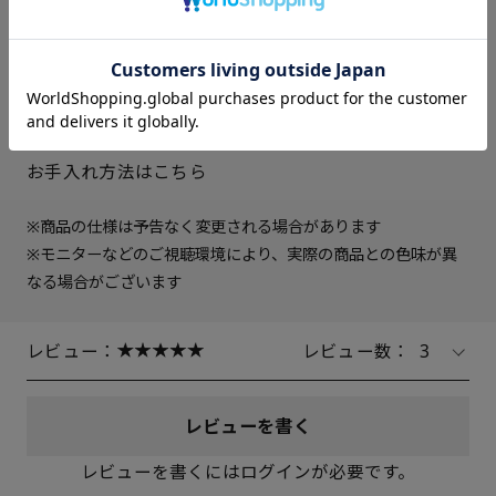
中敷き
合成皮革
23cm
△ 残りわずか
ソール素材
EVA合成ゴム
ヒールの高さ
約5.5cm
23.5cm
× 在庫なし
重さ（片足）
約255ｇ（サイズにより多少の
差異あり）
24cm
× 在庫なし
生産国
日本製
お手入れ方法はこちら
24.5cm
× 在庫なし
※商品の仕様は予告なく変更される場合があります
25cm
× 在庫なし
※モニターなどのご視聴環境により、実際の商品との色味が異
なる場合がございます
レビュー：
レビュー数：
3
レビューを書く
レビューを書くにはログインが必要です。