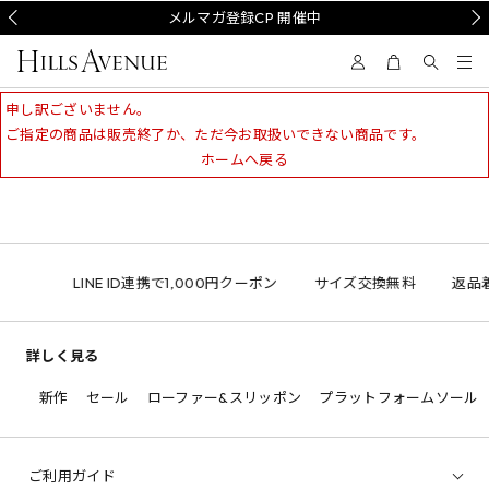
Prev
メルマガ登録CP 開催中
Nex
申し訳ございません。
ご指定の商品は販売終了か、ただ今お取扱いできない商品です。
ホームへ戻る
LINE ID連携で1,000円クーポン
サイズ交換無料
返品
詳しく見る
新作
セール
ローファー&スリッポン
プラットフォームソール
ご利用ガイド