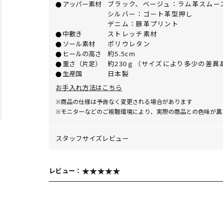
アッパー素材
ブラック、ベージュ：ラム革スムー
シルバー：ゴート革型押し
デニム：豚革プリント
中敷き
ストレッチ素材
ソール素材
ポリウレタン
ヒールの高さ
約5.5cm
重さ（片足）
約230ｇ（サイズにより多少の差異
生産国
日本製
お手入れ方法はこちら
※商品の仕様は予告なく変更される場合があります
※モニターなどのご視聴環境により、実際の商品との色味が異
スタッフサイズレビュー
レビュー：