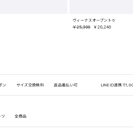
ヴィーナスオープントゥ
￥25,300
￥20,240
サイズ交換無料
返品着払い可
LINE ID連携で1,000円クー
ーツ
全商品