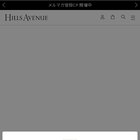
Prev
メルマガ登録CP 開催中
Nex