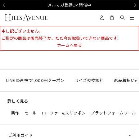
Prev
メルマガ登録CP 開催中
Nex
申し訳ございません。
ご指定の商品は販売終了か、ただ今お取扱いできない商品です。
ホームへ戻る
LINE ID連携で1,000円クーポン
サイズ交換無料
返品着払い可
詳しく見る
新作
セール
ローファー&スリッポン
プラットフォームソール
ご利用ガイド