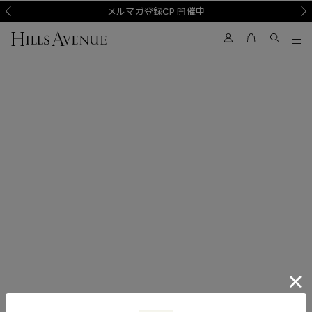
Prev
メルマガ登録CP 開催中
Nex