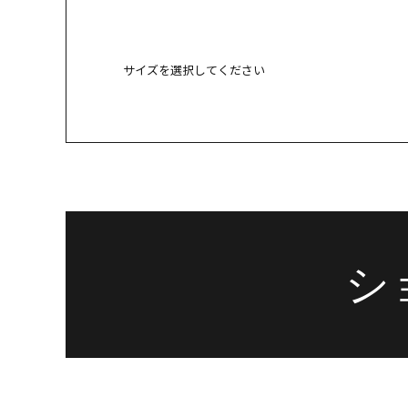
サイズを選択してください
23.5cm
× 
24cm
× 
シ