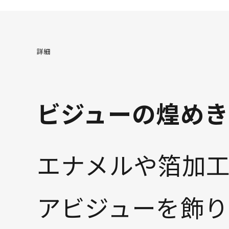
24.5cm
△ 
詳細
25cm
△ 
ビジューの煌め
エナメルや箔加
アビジューを飾