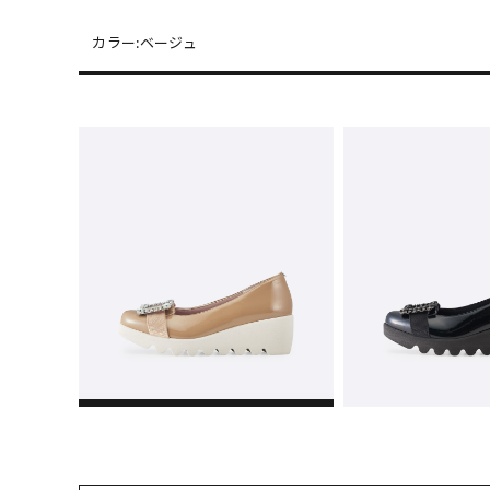
カラー:
ベージュ
22cm
△ 
22.5cm
× 
23cm
× 