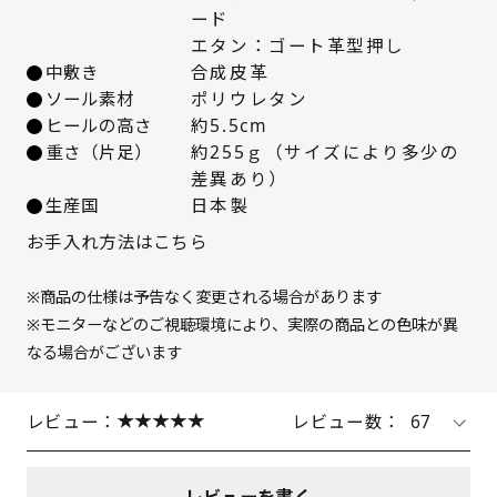
ード
23cm
× 在庫なし
エタン：ゴート革型押し
中敷き
合成皮革
23.5cm
× 在庫なし
ソール素材
ポリウレタン
ヒールの高さ
約5.5cm
重さ（片足）
約255ｇ（サイズにより多少の
24cm
△ 残りわずか
差異あり）
生産国
日本製
24.5cm
○ 在庫あり
お手入れ方法はこちら
25cm
× 在庫なし
※商品の仕様は予告なく変更される場合があります
※モニターなどのご視聴環境により、実際の商品との色味が異
なる場合がございます
レビュー：
レビュー数：
67
レビューを書く