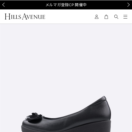
Prev
メルマガ登録CP 開催中
Nex