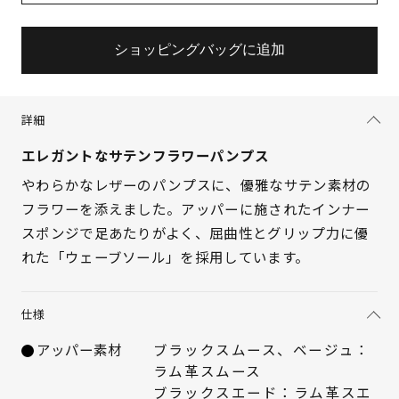
ショッピングバッグに追加
詳細
エレガントなサテンフラワーパンプス
やわらかなレザーのパンプスに、優雅なサテン素材の
フラワーを添えました。アッパーに施されたインナー
スポンジで足あたりがよく、屈曲性とグリップ力に優
サイズを選択してください
れた「ウェーブソール」を採用しています。
21.5cm
△ 残りわずか
仕様
22cm
× 在庫なし
アッパー素材
ブラックスムース、ベージュ：
ラム革スムース
22.5cm
× 在庫なし
ブラックスエード：ラム革スエ