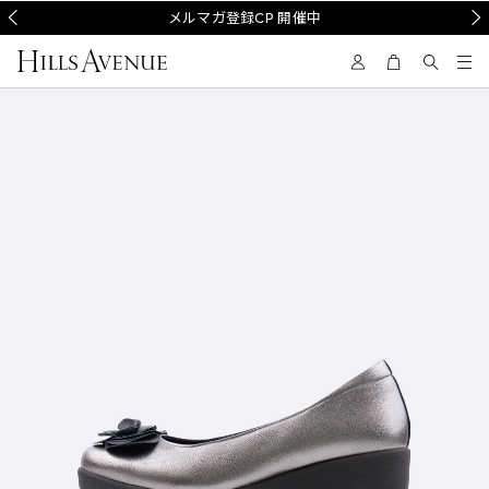
Prev
メルマガ登録CP 開催中
Nex