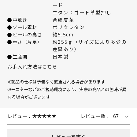
ード
23cm
× 在庫なし
エタン：ゴート革型押し
中敷き
合成皮革
23.5cm
○ 在庫あり
ソール素材
ポリウレタン
ヒールの高さ
約5.5cm
重さ（片足）
約255ｇ（サイズにより多少の
24cm
○ 在庫あり
差異あり）
生産国
日本製
24.5cm
△ 残りわずか
お手入れ方法はこちら
25cm
× 在庫なし
※商品の仕様は予告なく変更される場合があります
※モニターなどのご視聴環境により、実際の商品との色味が異
なる場合がございます
レビュー：
レビュー数：
67
レビューを書く