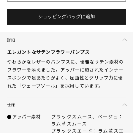
ショッピングバッグに追加
詳細
エレガントなサテンフラワーパンプス
やわらかなレザーのパンプスに、優雅なサテン素材の
フラワーを添えました。アッパーに施されたインナー
スポンジで足あたりがよく、屈曲性とグリップ力に優
サイズを選択してください
れた「ウェーブソール」を採用しています。
21.5cm
× 在庫なし
仕様
22cm
× 在庫なし
アッパー素材
ブラックスムース、ベージュ：
ラム革スムース
22.5cm
× 在庫なし
ブラックスエード：ラム革スエ