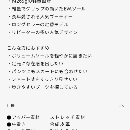
・約265gの軽量設計
・軽量でグリップの効いたEVAソール
・長年愛される人気ブーティー
・ロングセラーの定番モデル
・リピーターの多い人気デザイン
サイズを選択してください
21.5cm
△ 残りわずか
こんな方におすすめ
・ボリュームソールを軽やかに履きたい
22cm
△ 残りわずか
・足元に存在感を出したい
・パンツにもスカートにも合わせたい
22.5cm
× 在庫なし
・ショート丈をすっきり見せたい
・歩きやすいブーツを探している
23cm
× 在庫なし
仕様
23.5cm
× 在庫なし
アッパー素材
ストレッチ素材
24cm
△ 残りわずか
中敷き
合成皮革