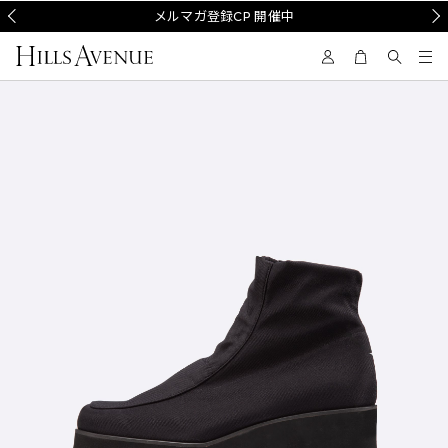
Prev
メルマガ登録CP 開催中
Nex