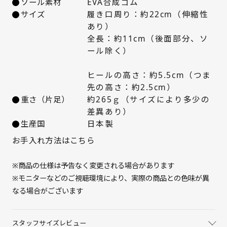
ソール素材
EVA合成ゴム
24.5cm
○ 在庫あり
サイズ
履き口周り：約22cm（伸縮性
あり）
25cm
△ 残りわずか
全長：約11cm（後面部分、ソ
ール除く）
ヒールの高さ：約5.5cm（つま
先の高さ：約2.5cm）
重さ（片足）
約265ｇ（サイズにより多少の
差異あり）
生産国
日本製
お手入れ方法はこちら
※商品の仕様は予告なく変更される場合があります
※モニターなどのご視聴環境により、実際の商品との色味が異
なる場合がございます
スタッフサイズレビュー