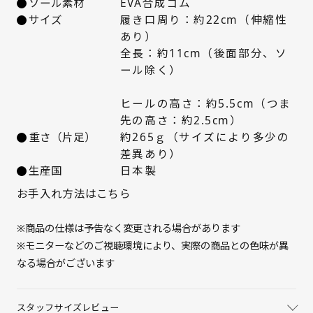
ソール素材
EVA合成ゴム
24.5cm
○ 在庫あり
サイズ
履き口周り：約22cm（伸縮性
あり）
25cm
○ 在庫あり
全長：約11cm（後面部分、ソ
ール除く）
ヒールの高さ：約5.5cm（つま
先の高さ：約2.5cm）
重さ（片足）
約265ｇ（サイズにより多少の
差異あり）
生産国
日本製
お手入れ方法はこちら
※商品の仕様は予告なく変更される場合があります
※モニターなどのご視聴環境により、実際の商品との色味が異
なる場合がございます
スタッフサイズレビュー