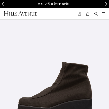
Prev
メルマガ登録CP 開催中
Nex