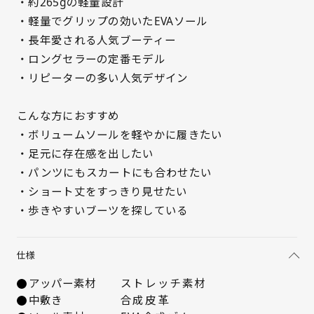
・約265gの軽量設計
・軽量でグリップの効いたEVAソール
・長年愛される人気ブーティー
・ロングセラーの定番モデル
・リピーターの多い人気デザイン
サイズを選択してください
21.5cm
△ 残りわずか
こんな方におすすめ
・ボリュームソールを軽やかに履きたい
22cm
△ 残りわずか
・足元に存在感を出したい
・パンツにもスカートにも合わせたい
22.5cm
○ 在庫あり
・ショート丈をすっきり見せたい
・歩きやすいブーツを探している
23cm
入荷お知らせ
仕様
23.5cm
△ 残りわずか
アッパー素材
ストレッチ素材
24cm
○ 在庫あり
中敷き
合成皮革