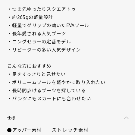
・つま先ゆったりスクエアトゥ
・約265gの軽量設計
・軽量でグリップの効いたEVAソール
・長年愛される人気ブーツ
サイズを選択してください
・ロングセラーの定番モデル
・リピーターの多い人気デザイン
21.5cm
△ 残りわずか
こんな方におすすめ
22cm
○ 在庫あり
・足をすっきりと見せたい
・ボリュームソールを軽やかに取り入れたい
22.5cm
○ 在庫あり
・長時間歩けるブーツを探している
・パンツにもスカートにも合わせたい
23cm
○ 在庫あり
23.5cm
入荷お知らせ
仕様
アッパー素材
ストレッチ素材
24cm
○ 在庫あり