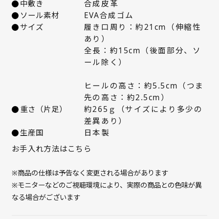
中敷き
合成皮革
ソール素材
EVA合成ゴム
24.5cm
△ 残りわずか
サイズ
履き口周り：約21cm（伸縮性
あり）
25cm
○ 在庫あり
全長：約15cm（後面部分、ソ
ール除く）
ヒールの高さ：約5.5cm（つま
先の高さ：約2.5cm）
重さ（片足）
約265ｇ（サイズにより多少の
差異あり）
生産国
日本製
お手入れ方法はこちら
※商品の仕様は予告なく変更される場合があります
※モニターなどのご視聴環境により、実際の商品との色味が異
なる場合がございます