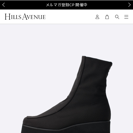
Prev
メルマガ登録CP 開催中
Nex