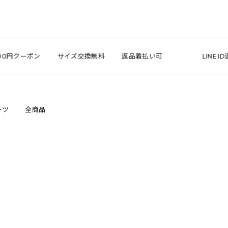
サイズ交換無料
返品着払い可
LINE ID連携で1,00
ーツ
全商品