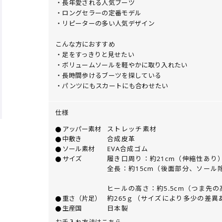
・長年愛される人気ブーツ
・ロングセラーの定番モデル
・リピーターの多い人気デザイン
こんな方におすすめ
・足をすっきりと見せたい
・ボリュームソールを軽やかに取り入れたい
・長時間歩けるブーツを探している
・パンツにもスカートにも合わせたい
仕様
アッパー素材
ストレッチ素材
中敷き
合成皮革
ソール素材
EVA合成ゴム
サイズ
履き口周り：約21cm（伸縮性あり
全長：約15cm（後面部分、ソール
ヒールの高さ：約5.5cm（つま先の高
重さ（片足）
約265ｇ（サイズにより多少の差異
生産国
日本製