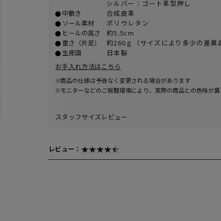
シルバー：ゴート革型押し
中敷き
合成皮革
ソール素材
ポリウレタン
ヒールの高さ
約5.5cm
重さ（片足）
約260ｇ（サイズにより多少の差異
生産国
日本製
お手入れ方法はこちら
※商品の仕様は予告なく変更される場合があります
※モニターなどのご視聴環境により、実際の商品との色味が異
スタッフサイズレビュー
レビュー：