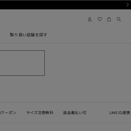
Nex
取り扱い店舗を探す
クーポン
サイズ交換無料
返品着払い可
LINE ID連携で