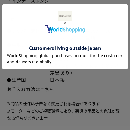
・インナースポンジ
22cm
入荷お知らせ
22.5cm
× 在庫なし
仕様
アッパー素材
ブラック：ラム革スムース
23cm
× 在庫なし
デニム：デニム生地
中敷き
合成皮革
23.5cm
× 在庫なし
ソール素材
ポリウレタン
ヒールの高さ
約5.5cm
24cm
× 在庫なし
重さ（片足）
約275ｇ（サイズにより多少の
差異あり）
24.5cm
× 在庫なし
生産国
日本製
お手入れ方法はこちら
25cm
○ 在庫あり
※商品の仕様は予告なく変更される場合があります
※モニターなどのご視聴環境により、実際の商品との色味が異
なる場合がございます