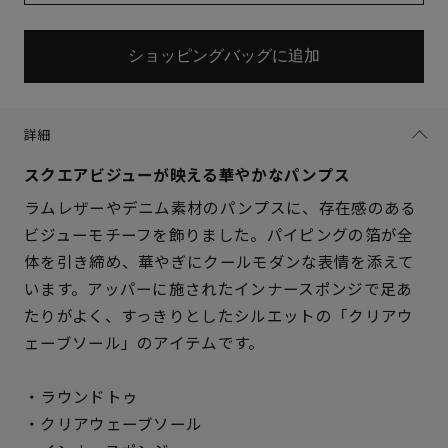
ショッピングバッグに追加
詳細
スクエアビジューが映える華やかなパンプス
ラムレザーやデニム素材のパンプスに、存在感のある
ビジューモチーフを飾りました。パイピングの箔が全
体を引き締め、華やぎにクールモダンな表情を添えて
います。アッパーに施されたインナースポンジで足あ
たりがよく、すっきりとしたシルエットの「クリアウ
ェーブソール」のアイテムです。
サイズを選択してください
・ラウンドトゥ
21.5cm
△ 残りわずか
・クリアウェーブソール