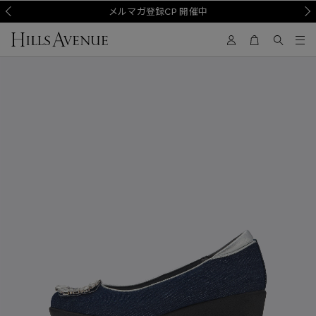
Prev
メルマガ登録CP 開催中
Nex