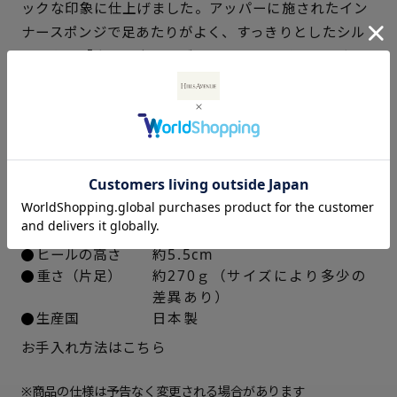
ックな印象に仕上げました。アッパーに施されたイン
ナースポンジで足あたりがよく、すっきりとしたシル
22cm
× 在庫なし
エットの「クリアウェーブソール」のアイテムです。
22.5cm
× 在庫なし
仕様
23cm
× 在庫なし
アッパー素材
ブラック：ゴート革型押しフィ
ルム加工
23.5cm
× 在庫なし
ベージュ：ラム革フィルム加工
中敷き
合成皮革
24cm
× 在庫なし
ソール素材
ポリウレタン
ヒールの高さ
約5.5cm
24.5cm
× 在庫なし
重さ（片足）
約270ｇ（サイズにより多少の
差異あり）
25cm
○ 概ね１週間後に発送
生産国
日本製
お手入れ方法はこちら
※商品の仕様は予告なく変更される場合があります