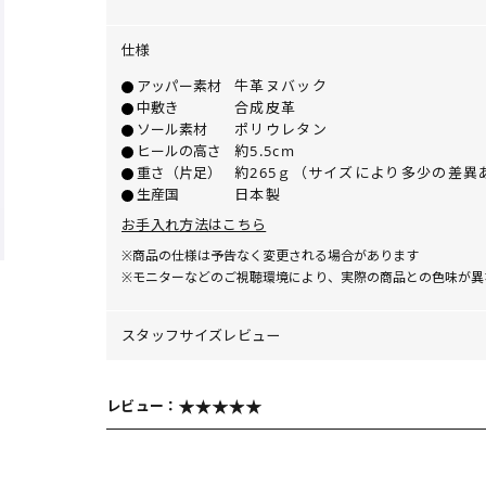
仕様
アッパー素材
牛革ヌバック
中敷き
合成皮革
ソール素材
ポリウレタン
ヒールの高さ
約5.5cm
重さ（片足）
約265ｇ（サイズにより多少の差異
生産国
日本製
お手入れ方法はこちら
※商品の仕様は予告なく変更される場合があります
※モニターなどのご視聴環境により、実際の商品との色味が異
スタッフサイズレビュー
レビュー：