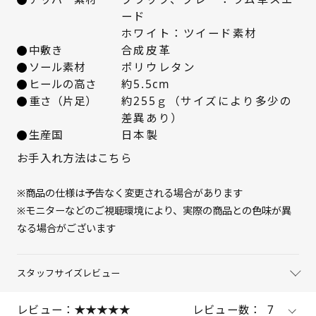
22.5cm
△ 残りわずか
ード
ホワイト：ツイード素材
23cm
× 在庫なし
中敷き
合成皮革
ソール素材
ポリウレタン
23.5cm
△ 残りわずか
ヒールの高さ
約5.5cm
重さ（片足）
約255ｇ（サイズにより多少の
差異あり）
24cm
△ 残りわずか
生産国
日本製
24.5cm
△ 残りわずか
お手入れ方法はこちら
25cm
△ 残りわずか
※商品の仕様は予告なく変更される場合があります
※モニターなどのご視聴環境により、実際の商品との色味が異
なる場合がございます
スタッフサイズレビュー
レビュー：
レビュー数：
7