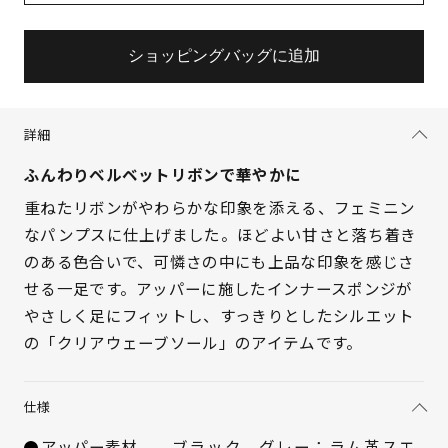
ショッピングバッグに追加
詳細
ふんわりベルベットリボンで華やかに
重ねたリボンがやわらかな印象を添える、フェミニン
なパンプスに仕上げました。ほどよい甘さと落ち着き
のある色合いで、可憐さの中にも上品な印象を感じさ
せる一足です。アッパーに施したインナースポンジが
サイズを選択してください
やさしく足にフィットし、すっきりとしたシルエット
の「クリアウェーブソール」のアイテムです。
21.5cm
× 在庫なし
仕様
22cm
△ 残りわずか
アッパー素材
ブラック、グレー：ラム革スエ