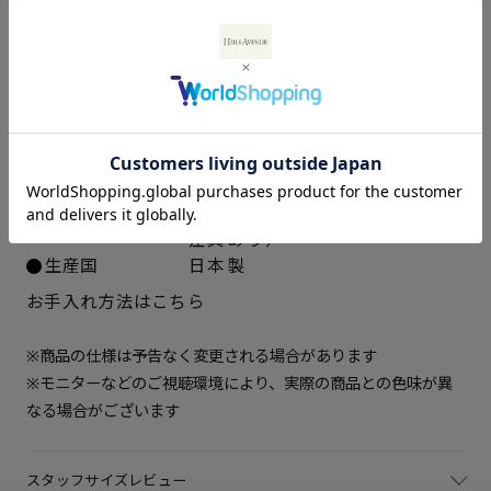
アッパー素材
ブラック：ラム革スエード、人
22.5cm
× 在庫なし
工皮革
ブラウン：ラム革スエード、キ
23cm
× 在庫なし
ップ革エナメル
中敷き
合成皮革
23.5cm
× 在庫なし
ソール素材
ポリウレタン
ヒールの高さ
約5.5cm
24cm
× 在庫なし
重さ（片足）
約255ｇ（サイズにより多少の
差異あり）
生産国
日本製
24.5cm
× 在庫なし
お手入れ方法はこちら
25cm
△ 残りわずか
※商品の仕様は予告なく変更される場合があります
※モニターなどのご視聴環境により、実際の商品との色味が異
なる場合がございます
スタッフサイズレビュー