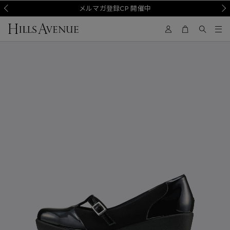
Prev
メルマガ登録CP 開催中
Nex