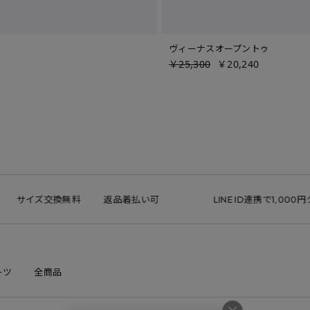
ヴィーナスオープントゥ
￥25,300
￥20,240
交換無料
返品着払い可
LINE ID連携で1,000円クーポン
ーツ
全商品