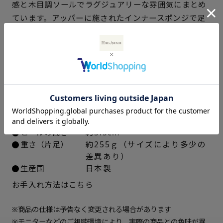
感と木目調ソールでラグジュアリーな雰囲気にまとめ
ています。アッパーに施されたインナースポンジで足
22cm
× 在庫なし
あたりがよく、すっきりとしたシルエットの「クリア
22.5cm
× 在庫なし
ウェーブソール」のアイテムです。
23cm
× 在庫なし
仕様
23.5cm
× 在庫なし
アッパー素材
牛革ヌバック
中敷き
合成皮革
24cm
△ 概ね１週間後に発送
ソール素材
ポリウレタン
ヒールの高さ
約5.5cm
重さ（片足）
約255ｇ（サイズにより多少の
24.5cm
○ 概ね１週間後に発送
差異あり）
生産国
日本製
25cm
△ 概ね１週間後に発送
お手入れ方法はこちら
※商品の仕様は予告なく変更される場合があります
※モニターなどのご視聴環境により、実際の商品との色味が異