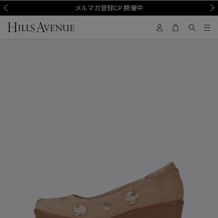
Prev
メルマガ登録CP 開催中
Nex