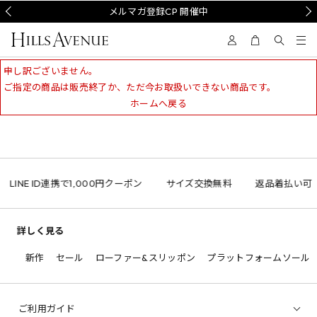
Prev
メルマガ登録CP 開催中
Nex
申し訳ございません。
ご指定の商品は販売終了か、ただ今お取扱いできない商品です。
ホームへ戻る
LINE ID連携で1,000円クーポン
サイズ交換無料
返品着払い可
詳しく見る
新作
セール
ローファー&スリッポン
プラットフォームソール
ご利用ガイド